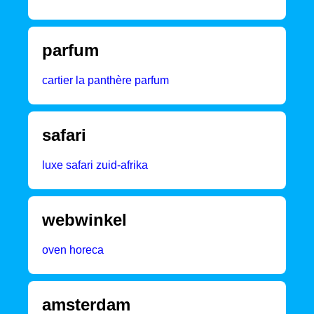
parfum
cartier la panthère parfum
safari
luxe safari zuid-afrika
webwinkel
oven horeca
amsterdam