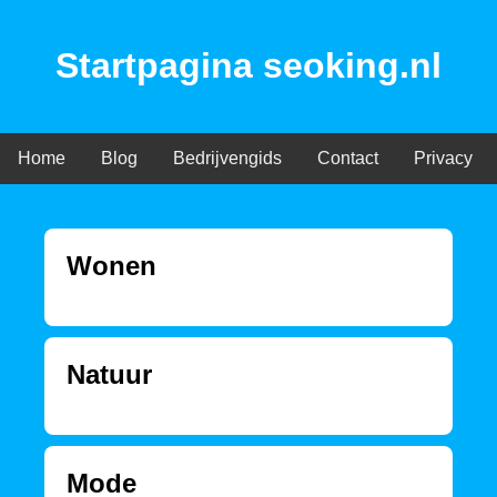
Startpagina seoking.nl
Home
Blog
Bedrijvengids
Contact
Privacy
Wonen
Natuur
Mode