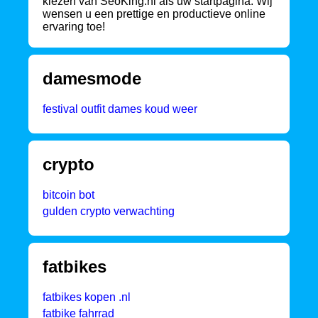
kiezen van SeoKing.nl als uw startpagina. Wij
wensen u een prettige en productieve online
ervaring toe!
damesmode
festival outfit dames koud weer
crypto
bitcoin bot
gulden crypto verwachting
fatbikes
fatbikes kopen .nl
fatbike fahrrad